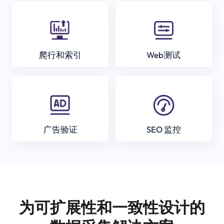
爬行和索引
Web测试
广告验证
SEO 监控
为可扩展性和一致性设计的