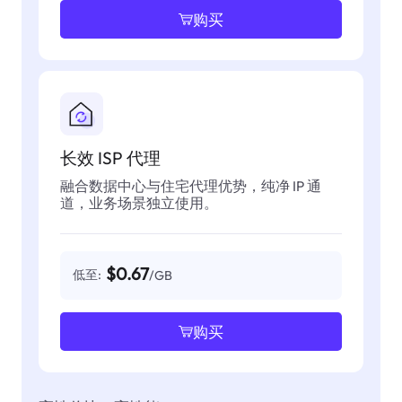
购买
长效 ISP 代理
融合数据中心与住宅代理优势，纯净 IP 通
道，业务场景独立使用。
$0.67
低至:
/GB
购买