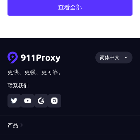
查看全部
简体中文
更快、更强、更可靠。
联系我们
产品
住宅代理
热门