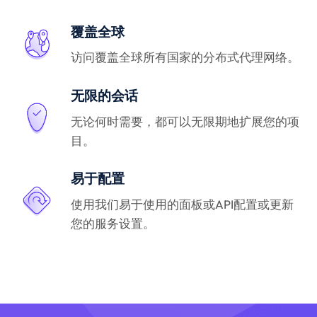
覆盖全球
访问覆盖全球所有国家的分布式代理网络。
无限的会话
无论何时需要，都可以无限期地扩展您的项
目。
易于配置
使用我们易于使用的面板或API配置或更新
您的服务设置。