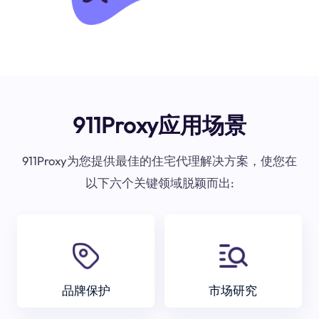
911Proxy应用场景
911Proxy为您提供最佳的住宅代理解决方案，使您在
以下六个关键领域脱颖而出:
品牌保护
市场研究