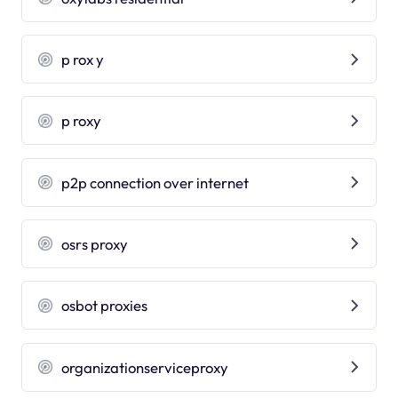
p rox y
p roxy
p2p connection over internet
osrs proxy
osbot proxies
organizationserviceproxy