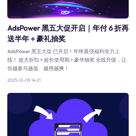
AdsPower 黑五大促开启｜年付 6 折再
送半年＋豪礼抽奖
AdsPower 黑五大促 已开启！年终最强福利全力上
线！ 超大折扣 + 超长使用期 + 豪华抽奖 全线升级，让
你越参与越值、越用越爽！
2025-12-05 14:21