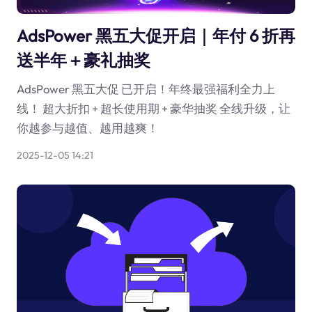
AdsPower 黑五大促开启｜年付 6 折再
送半年＋豪礼抽奖
AdsPower 黑五大促 已开启！年终最强福利全力上
线！ 超大折扣 + 超长使用期 + 豪华抽奖 全线升级，让
你越参与越值、越用越爽！
2025-12-05 14:21