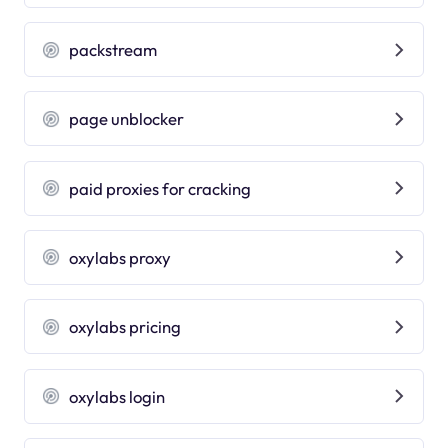
packstream
page unblocker
paid proxies for cracking
oxylabs proxy
oxylabs pricing
oxylabs login