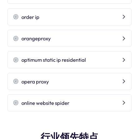
order ip
orangeproxy
optimum static ip residential
opera proxy
online website spider
行业领先特点