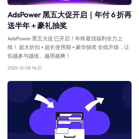
AdsPower 黑五大促开启｜年付 6 折再
送半年＋豪礼抽奖
AdsPower 黑五大促 已开启！年终最强福利全力上
线！ 超大折扣 + 超长使用期 + 豪华抽奖 全线升级，让
你越参与越值、越用越爽！
2025-12-05 14:21