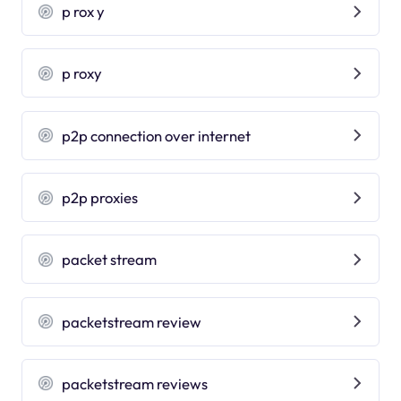
p rox y
p roxy
p2p connection over internet
p2p proxies
packet stream
packetstream review
packetstream reviews