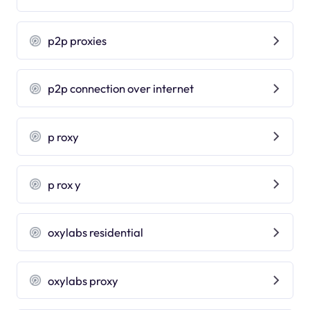
p2p proxies
p2p connection over internet
p roxy
p rox y
oxylabs residential
oxylabs proxy