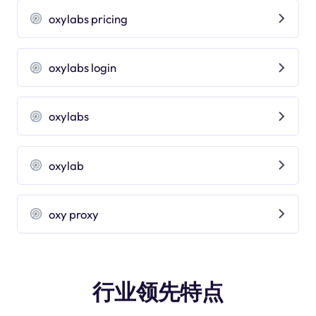
oxylabs pricing
oxylabs login
oxylabs
oxylab
oxy proxy
行业领先特点