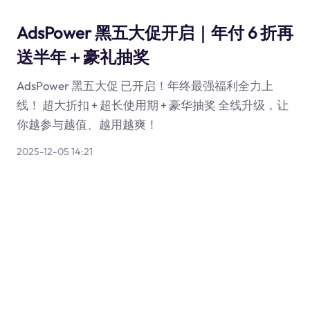
AdsPower 黑五大促开启｜年付 6 折再
送半年＋豪礼抽奖
AdsPower 黑五大促 已开启！年终最强福利全力上
线！ 超大折扣 + 超长使用期 + 豪华抽奖 全线升级，让
你越参与越值、越用越爽！
2025-12-05 14:21