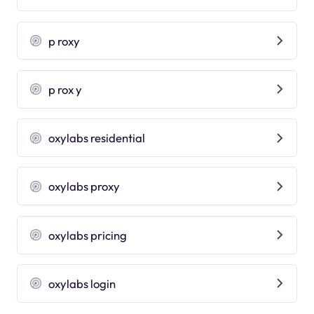
p roxy
p rox y
oxylabs residential
oxylabs proxy
oxylabs pricing
oxylabs login