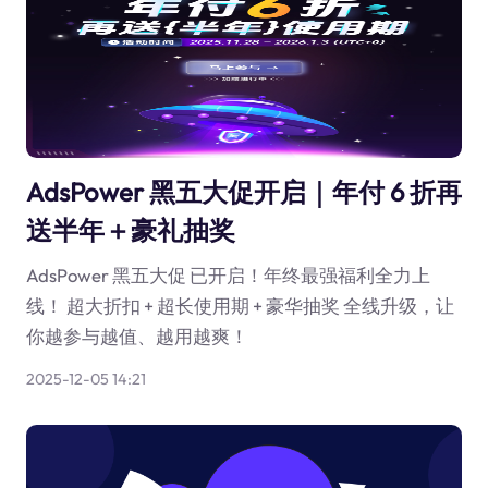
AdsPower 黑五大促开启｜年付 6 折再
送半年＋豪礼抽奖
AdsPower 黑五大促 已开启！年终最强福利全力上
线！ 超大折扣 + 超长使用期 + 豪华抽奖 全线升级，让
你越参与越值、越用越爽！
2025-12-05 14:21