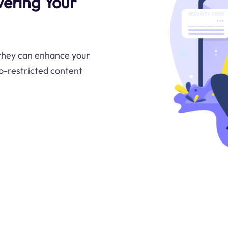
ering Your
 they can enhance your
o-restricted content