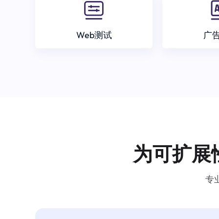
Web测试
广
为可扩展
专