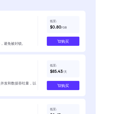
低至:
$0.80
/GB
购买
数据，避免被封锁。
低至:
$85.43
/天
整并发和数据吞吐量，以
购买
低至: