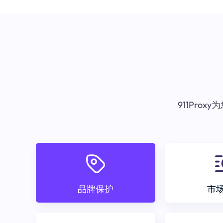
911Pr
品牌保护
市