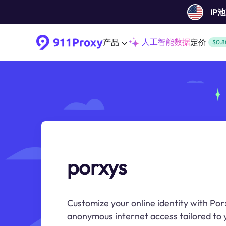
IP
人工智能数据
产品
定价
$0.8
porxys
Customize your online identity with Por
anonymous internet access tailored to y