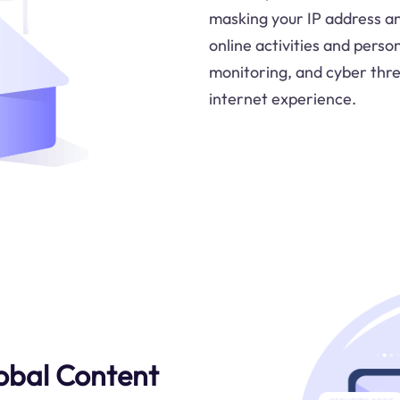
masking your IP address an
online activities and perso
monitoring, and cyber thre
internet experience.
lobal Content