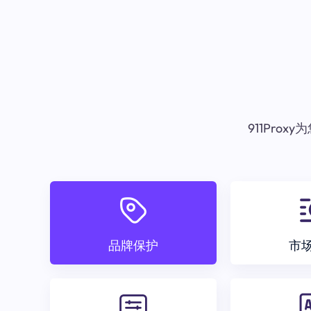
911Pr
品牌保护
市