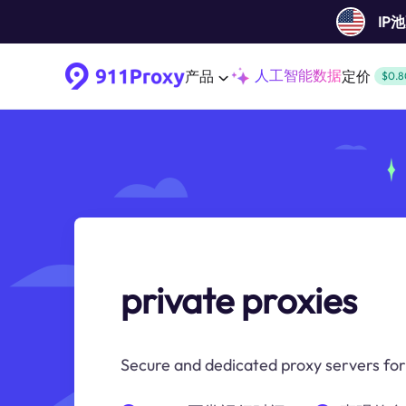
IP
人工智能数据
产品
定价
$0.8
private proxies
Secure and dedicated proxy servers for 