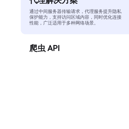
通过中间服务器传输请求，代理服务提升隐私
保护能力，支持访问区域内容，同时优化连接
性能，广泛适用于多种网络场景。
爬虫 API
自动化执行大规模网页数据提取，稳定输出干
净、结构化的数据，有效减少访问中断和阻止
风险。