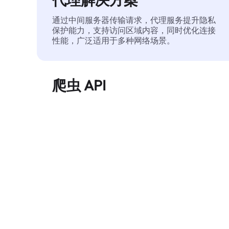
通过中间服务器传输请求，代理服务提升隐私
保护能力，支持访问区域内容，同时优化连接
性能，广泛适用于多种网络场景。
爬虫 API
自动化执行大规模网页数据提取，稳定输出干
净、结构化的数据，有效减少访问中断和阻止
风险。