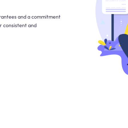
arantees and a commitment
r consistent and