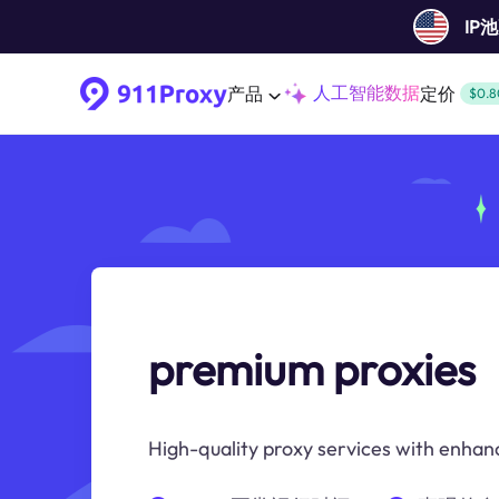
IP
人工智能数据
产品
定价
$0.8
premium proxies
High-quality proxy services with enhan