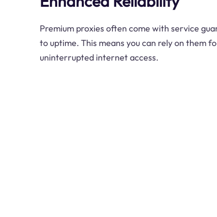
Enhanced Reliability
Premium proxies often come with service gu
to uptime. This means you can rely on them fo
uninterrupted internet access.