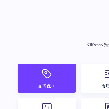
911Pr
品牌保护
市