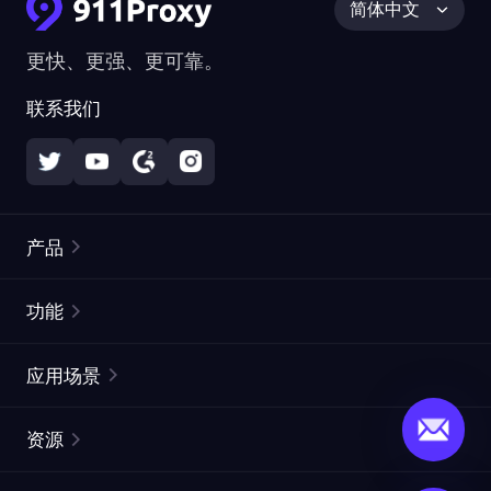
简体中文
更快、更强、更可靠。
联系我们
产品
住宅代理
热门
功能
无限住宅代理
免费代理列表
应用场景
静态住宅代理
代理检测工具
静态数据中心代理
品牌保护
ISP代理
资源
长效 ISP 代理
市场网页测试
CroxyProxy
文档