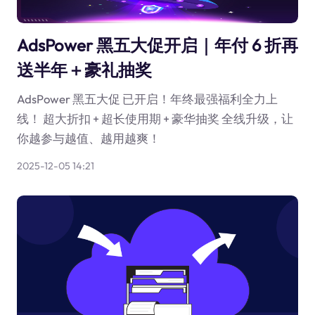
AdsPower 黑五大促开启｜年付 6 折再
送半年＋豪礼抽奖
AdsPower 黑五大促 已开启！年终最强福利全力上
线！ 超大折扣 + 超长使用期 + 豪华抽奖 全线升级，让
你越参与越值、越用越爽！
2025-12-05 14:21