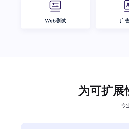
Web测试
广
为可扩展
专