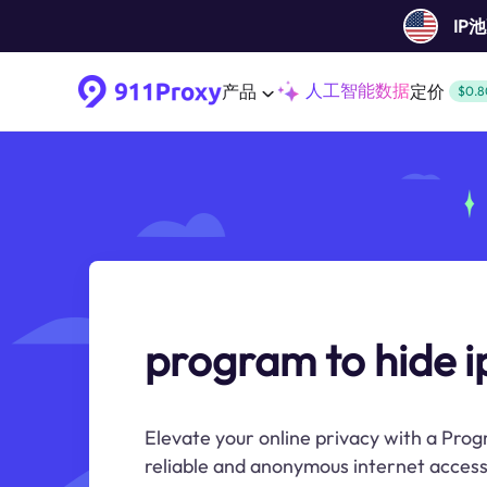
IP
人工智能数据
产品
定价
$0.8
program to hide i
Elevate your online privacy with a Prog
reliable and anonymous internet access 