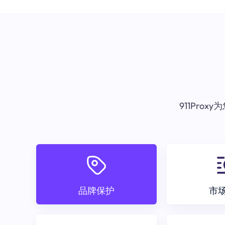
911Pr
品牌保护
市