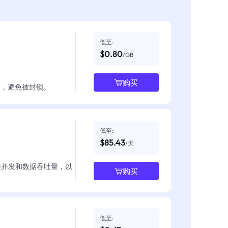
低至:
$0.80
/GB
购买
数据，避免被封锁。
低至:
$85.43
/天
整并发和数据吞吐量，以
购买
低至: