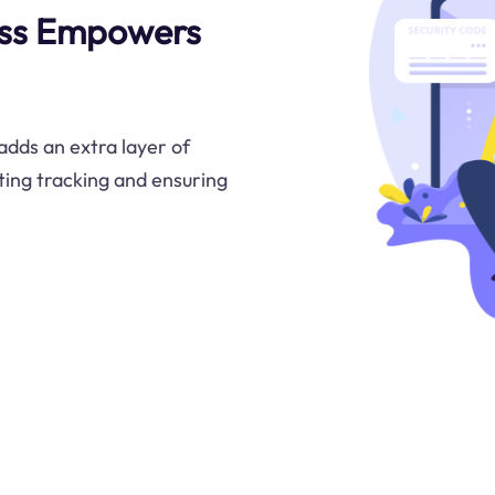
ess Empowers
adds an extra layer of
ting tracking and ensuring