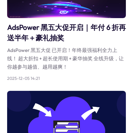
AdsPower 黑五大促开启｜年付 6 折再
送半年＋豪礼抽奖
AdsPower 黑五大促 已开启！年终最强福利全力上
线！ 超大折扣 + 超长使用期 + 豪华抽奖 全线升级，让
你越参与越值、越用越爽！
2025-12-05 14:21