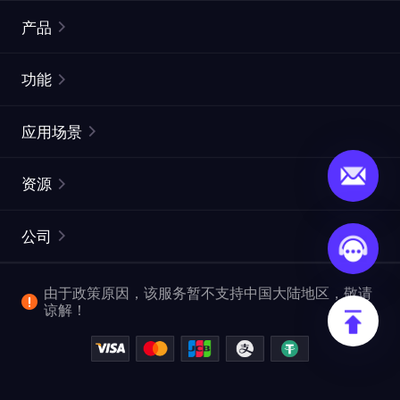
产品
住宅代理
热门
功能
无限住宅代理
免费代理列表
应用场景
静态住宅代理
代理检测工具
静态数据中心代理
品牌保护
ISP代理
资源
长效 ISP 代理
市场网页测试
CroxyProxy
文档
市场研究
网页抓取 API
免费试用
公司
ProxySite
用户指南
广告验证
SERP API
推广返利
常见问题解答
由于政策原因，该服务暂不支持中国大陆地区，敬请
爬行和索引
视频下载 API
企业服务
谅解！
位置
查看全部使用场景
反洗钱合规计划
博客
退款政策