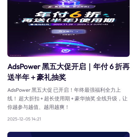
AdsPower 黑五大促开启｜年付 6 折再
送半年＋豪礼抽奖
AdsPower 黑五大促 已开启！年终最强福利全力上
线！ 超大折扣 + 超长使用期 + 豪华抽奖 全线升级，让
你越参与越值、越用越爽！
2025-12-05 14:21