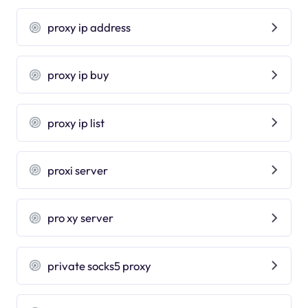
proxy ip address
proxy ip buy
proxy ip list
proxi server
pro xy server
private socks5 proxy