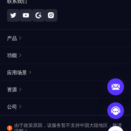
联系我们
产品
住宅代理
热门
功能
无限住宅代理
免费代理列表
应用场景
静态住宅代理
代理检测工具
静态数据中心代理
品牌保护
ISP代理
资源
长效 ISP 代理
市场网页测试
CroxyProxy
文档
市场研究
网页抓取 API
免费试用
公司
ProxySite
用户指南
广告验证
SERP API
推广返利
常见问题解答
由于政策原因，该服务暂不支持中国大陆地区，敬请
爬行和索引
视频下载 API
企业服务
谅解！