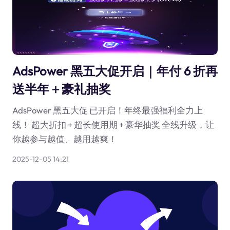
AdsPower 黑五大促开启｜年付 6 折再
送半年＋豪礼抽奖
AdsPower 黑五大促 已开启！年终最强福利全力上
线！ 超大折扣 + 超长使用期 + 豪华抽奖 全线升级，让
你越参与越值、越用越爽！
2025-12-05 14:21