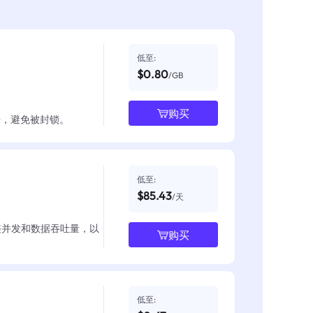
低至:
$0.80
/GB
购买
数据，避免被封锁。
低至:
$85.43
/天
整并发和数据吞吐量，以
购买
低至: