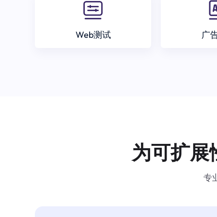
Web测试
广
为可扩展
专