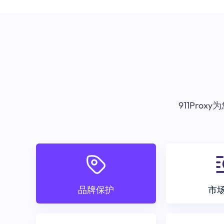
911Pr
品牌保护
市