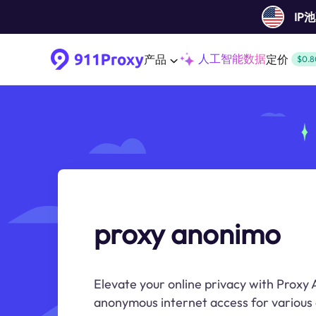
IP
人工智能数据
产品
定价
$0.8
proxy anonimo
Elevate your online privacy with Proxy
anonymous internet access for various o