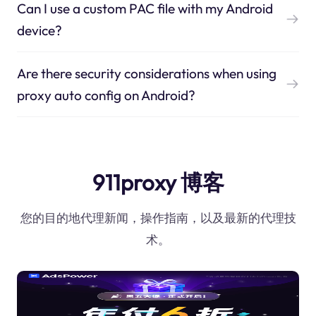
Can I use a custom PAC file with my Android
device?
Are there security considerations when using
proxy auto config on Android?
911proxy 博客
您的目的地代理新闻，操作指南，以及最新的代理技
术。