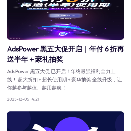
AdsPower 黑五大促开启｜年付 6 折再
送半年＋豪礼抽奖
AdsPower 黑五大促 已开启！年终最强福利全力上
线！ 超大折扣 + 超长使用期 + 豪华抽奖 全线升级，让
你越参与越值、越用越爽！
2025-12-05 14:21