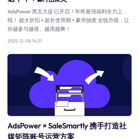
AdsPower 黑五大促 已开启！年终最强福利全力上
线！ 超大折扣 + 超长使用期 + 豪华抽奖 全线升级，让
你越参与越值、越用越爽！
2025-12-05 14:21
AdsPower × SaleSmartly 携手打造社
媒矩阵账号运营方案