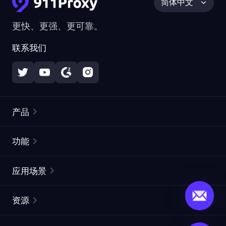
简体中文
更快、更强、更可靠。
联系我们
产品
住宅代理
热门
功能
无限住宅代理
免费代理列表
应用场景
静态住宅代理
代理检测工具
静态数据中心代理
品牌保护
ISP代理
资源
长效 ISP 代理
市场网页测试
CroxyProxy
文档