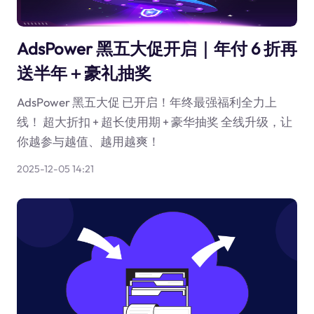
AdsPower 黑五大促开启｜年付 6 折再
送半年＋豪礼抽奖
AdsPower 黑五大促 已开启！年终最强福利全力上
线！ 超大折扣 + 超长使用期 + 豪华抽奖 全线升级，让
你越参与越值、越用越爽！
2025-12-05 14:21