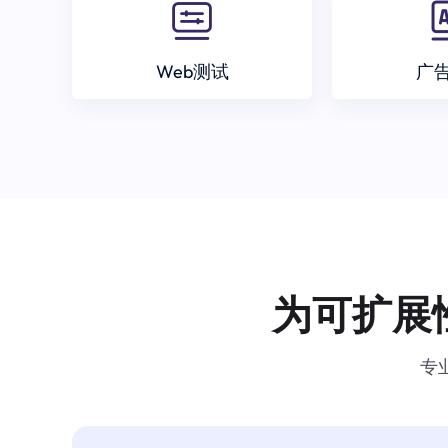
Web测试
广
为可扩展
专