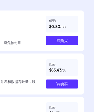
低至:
$0.80
/GB
购买
数据，避免被封锁。
低至:
$85.43
/天
整并发和数据吞吐量，以
购买
低至: