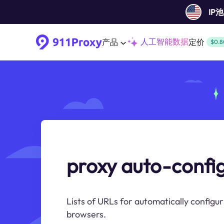
IP
人工智能数据
产品
定价
$0.8
proxy auto-config 
Lists of URLs for automatically configur
browsers.