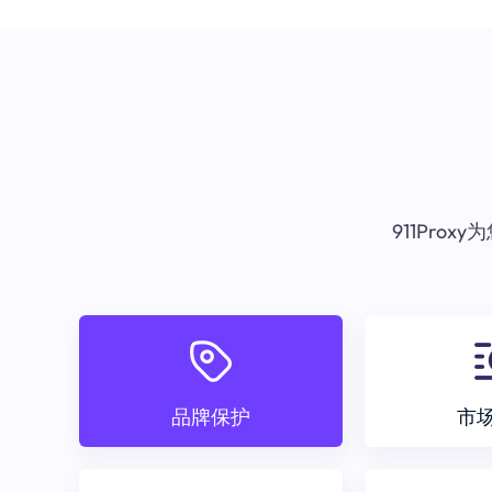
911Pr
品牌保护
市