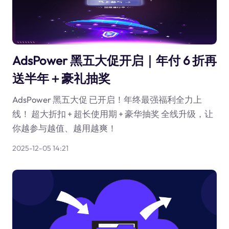
AdsPower 黑五大促开启｜年付 6 折再
送半年＋豪礼抽奖
AdsPower 黑五大促 已开启！年终最强福利全力上
线！ 超大折扣 + 超长使用期 + 豪华抽奖 全线升级，让
你越参与越值、越用越爽！
2025-12-05 14:21