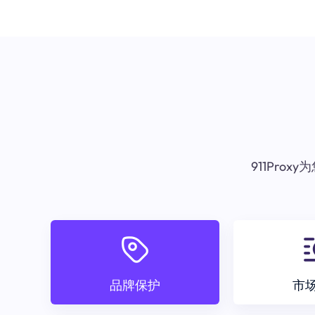
911Pr
品牌保护
市