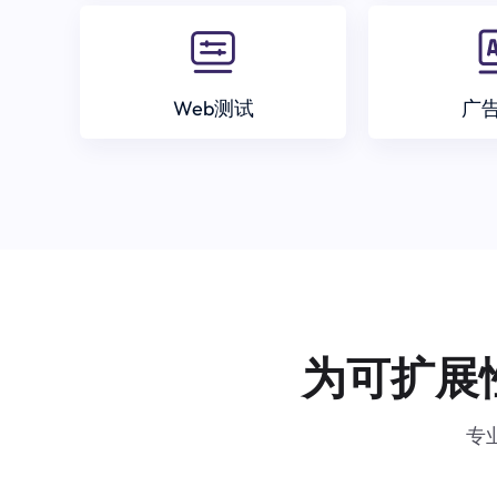
Web测试
广
为可扩展
专