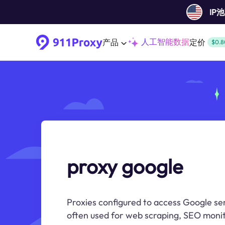
IP
人工智能数据
产品
定价
$0.8
proxy google
Proxies configured to access Google se
often used for web scraping, SEO monit