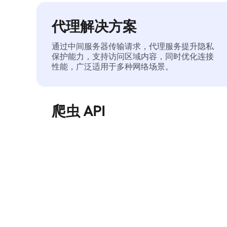
代理解决方案
通过中间服务器传输请求，代理服务提升隐私
保护能力，支持访问区域内容，同时优化连接
性能，广泛适用于多种网络场景。
爬虫 API
自动化执行大规模网页数据提取，稳定输出干
净、结构化的数据，有效减少访问中断和阻止
风险。