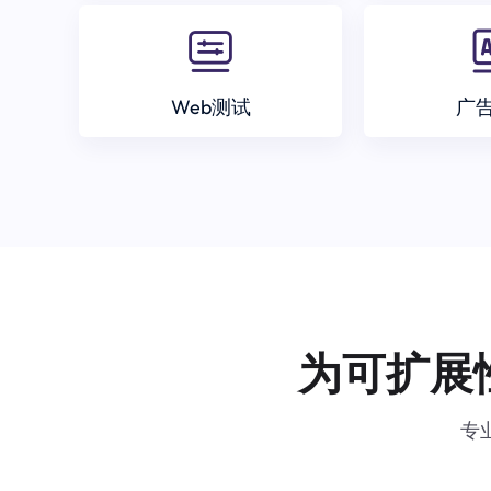
Web测试
广
为可扩展
专