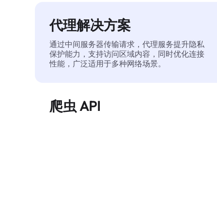
代理解决方案
通过中间服务器传输请求，代理服务提升隐私
保护能力，支持访问区域内容，同时优化连接
性能，广泛适用于多种网络场景。
爬虫 API
自动化执行大规模网页数据提取，稳定输出干
净、结构化的数据，有效减少访问中断和阻止
风险。