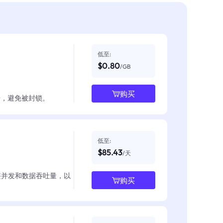
低至:
$0.80
/GB
购买
数据，避免被封锁。
低至:
$85.43
/天
整并发和数据吞吐量，以
购买