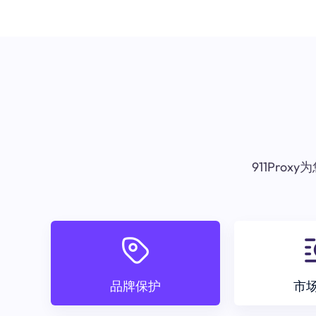
911Pr
品牌保护
市