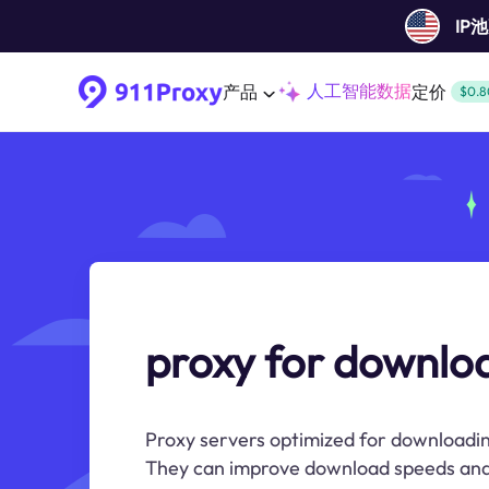
IP
人工智能数据
产品
定价
$0.8
proxy for downloa
Proxy servers optimized for downloading
They can improve download speeds and 