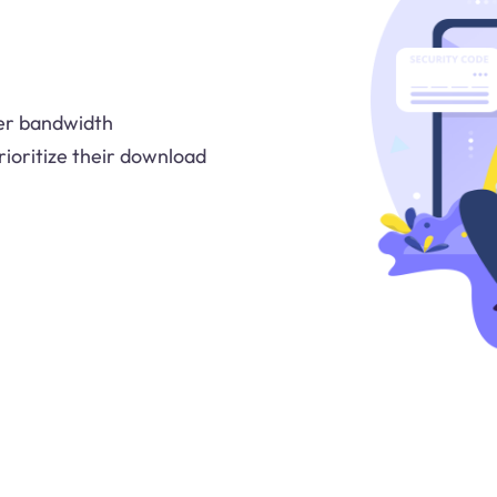
fer bandwidth
ioritize their download