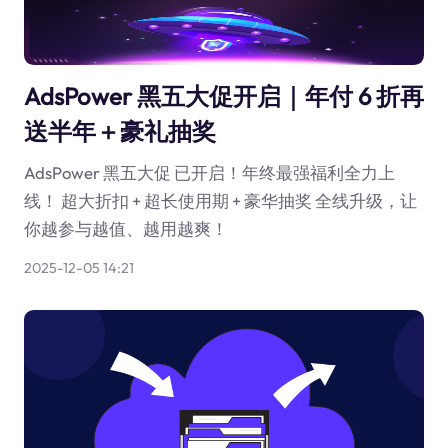
AdsPower 黑五大促开启｜年付 6 折再
送半年＋豪礼抽奖
AdsPower 黑五大促 已开启！年终最强福利全力上
线！ 超大折扣 + 超长使用期 + 豪华抽奖 全线升级，让
你越参与越值、越用越爽！
2025-12-05 14:21