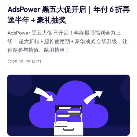
AdsPower 黑五大促开启｜年付 6 折再
送半年＋豪礼抽奖
AdsPower 黑五大促 已开启！年终最强福利全力上
线！ 超大折扣 + 超长使用期 + 豪华抽奖 全线升级，让
你越参与越值、越用越爽！
2025-12-05 14:21