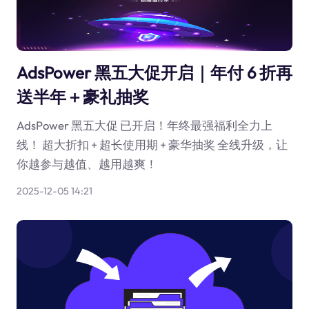
AdsPower 黑五大促开启｜年付 6 折再
送半年＋豪礼抽奖
AdsPower 黑五大促 已开启！年终最强福利全力上
线！ 超大折扣 + 超长使用期 + 豪华抽奖 全线升级，让
你越参与越值、越用越爽！
2025-12-05 14:21