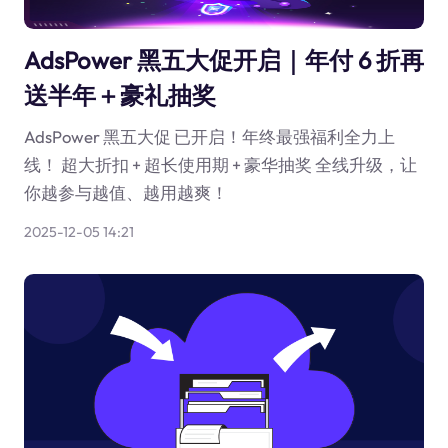
AdsPower 黑五大促开启｜年付 6 折再
送半年＋豪礼抽奖
AdsPower 黑五大促 已开启！年终最强福利全力上
线！ 超大折扣 + 超长使用期 + 豪华抽奖 全线升级，让
你越参与越值、越用越爽！
2025-12-05 14:21