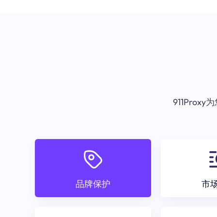
911Pr
品牌保护
市