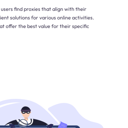
users find proxies that align with their
ent solutions for various online activities.
t offer the best value for their specific