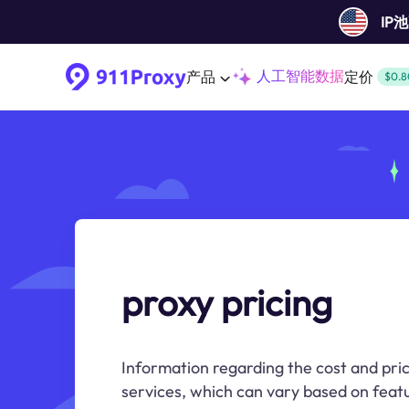
IP
人工智能数据
产品
定价
$0.8
proxy pricing
Information regarding the cost and pric
services, which can vary based on feat