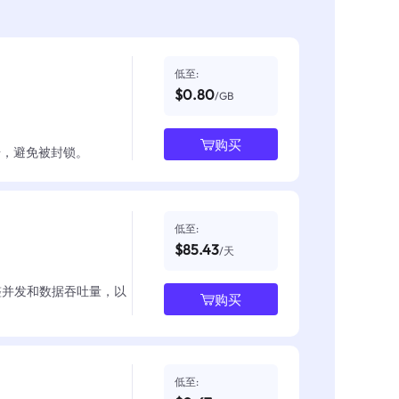
低至:
$0.80
/GB
购买
数据，避免被封锁。
低至:
$85.43
/天
整并发和数据吞吐量，以
购买
低至: