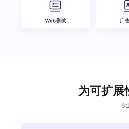
Web测试
广
为可扩展
专