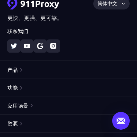
简体中文
更快、更强、更可靠。
联系我们
产品
住宅代理
热门
功能
无限住宅代理
免费代理列表
应用场景
静态住宅代理
代理检测工具
静态数据中心代理
品牌保护
ISP代理
资源
长效 ISP 代理
市场网页测试
CroxyProxy
文档