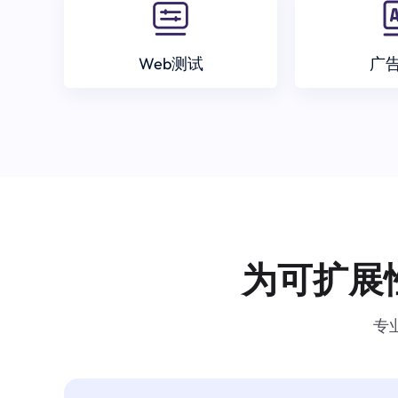
Web测试
广
为可扩展
专