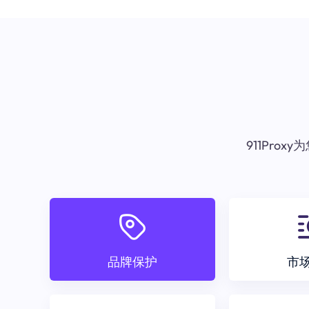
911Pr
品牌保护
市