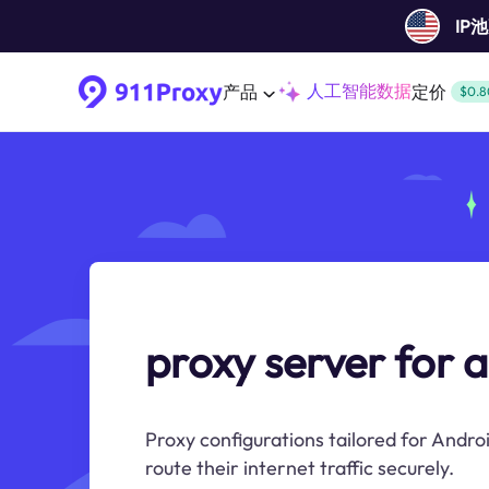
IP
人工智能数据
产品
定价
$0.8
proxy server for 
Proxy configurations tailored for Androi
route their internet traffic securely.