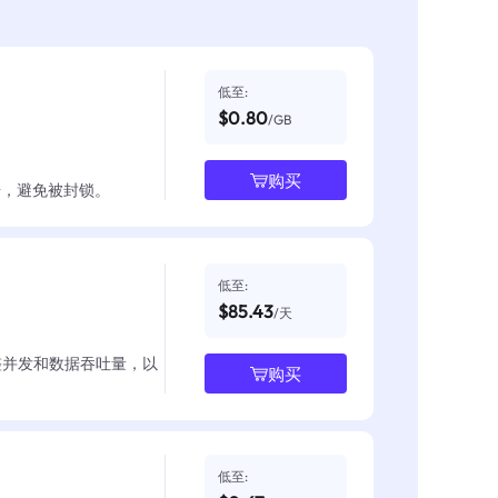
低至:
$0.80
/GB
购买
数据，避免被封锁。
低至:
$85.43
/天
整并发和数据吞吐量，以
购买
低至: