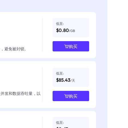
低至:
$0.80
/GB
购买
数据，避免被封锁。
低至:
$85.43
/天
整并发和数据吞吐量，以
购买
低至: