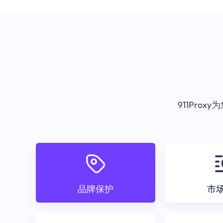
911Pr
品牌保护
市