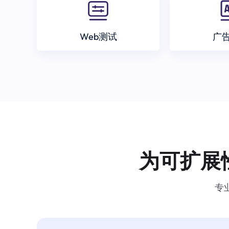
Web测试
广
为可扩展
专