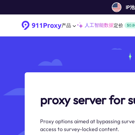
IP
人工智能数据
产品
定价
$0.8
proxy server for 
Proxy options aimed at bypassing survey
access to survey-locked content.