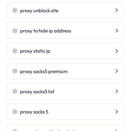
proxy unblock site
proxy to hide ip address
proxy static ip
proxy socks5 premium
proxy socks5 list
proxy socks 5