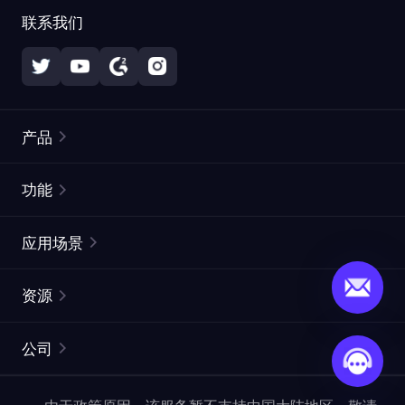
联系我们
产品
住宅代理
热门
功能
无限住宅代理
免费代理列表
应用场景
静态住宅代理
代理检测工具
静态数据中心代理
品牌保护
ISP代理
资源
长效 ISP 代理
市场网页测试
CroxyProxy
文档
市场研究
网页抓取 API
免费试用
公司
ProxySite
用户指南
广告验证
SERP API
推广返利
常见问题解答