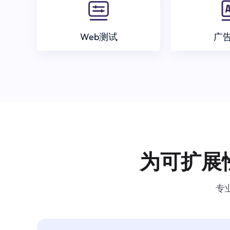
Web测试
广
为可扩展
专