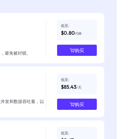
低至:
$0.80
/GB
购买
数据，避免被封锁。
低至:
$85.43
/天
整并发和数据吞吐量，以
购买
低至: