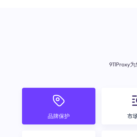
911Pr
品牌保护
市