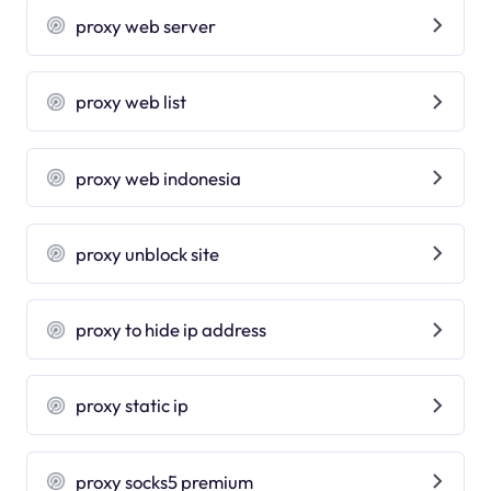
proxy web server
proxy web list
proxy web indonesia
proxy unblock site
proxy to hide ip address
proxy static ip
proxy socks5 premium