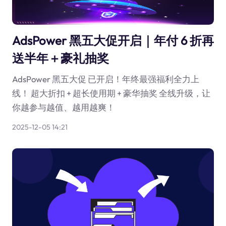
AdsPower 黑五大促开启｜年付 6 折再
送半年＋豪礼抽奖
AdsPower 黑五大促 已开启！年终最强福利全力上
线！ 超大折扣 + 超长使用期 + 豪华抽奖 全线升级，让
你越参与越值、越用越爽！
2025-12-05 14:21