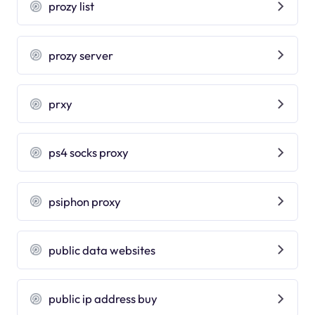
prozy list
prozy server
prxy
ps4 socks proxy
psiphon proxy
public data websites
public ip address buy