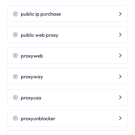
public ip purchase
public web proxy
proxyweb
proxyway
proxyusa
proxyunblocker