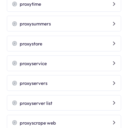
proxytime
proxysummers
proxystore
proxyservice
proxyservers
proxyserver list
proxyscrape web