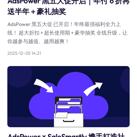
AdsPower 黑五大促开启｜年付 6 折再
送半年＋豪礼抽奖
AdsPower 黑五大促 已开启！年终最强福利全力上
线！ 超大折扣 + 超长使用期 + 豪华抽奖 全线升级，让
你越参与越值、越用越爽！
2025-12-05 14:21
AdsPower × SaleSmartly 携手打造社