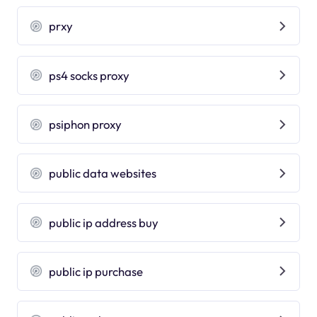
prxy
ps4 socks proxy
psiphon proxy
public data websites
public ip address buy
public ip purchase