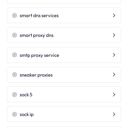
smart dns services
smart proxy dns
smtp proxy service
sneaker proxies
sock 5
sock ip