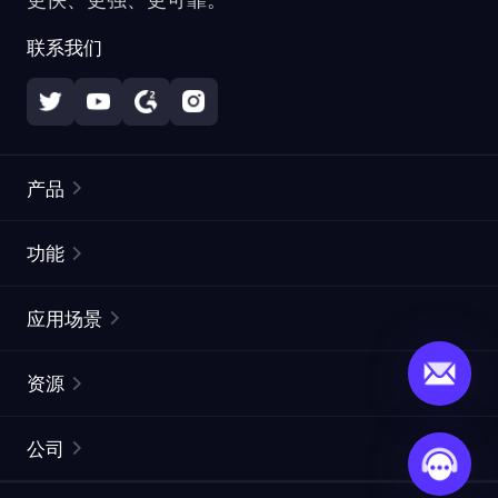
联系我们
产品
住宅代理
热门
功能
无限住宅代理
免费代理列表
应用场景
静态住宅代理
代理检测工具
静态数据中心代理
品牌保护
ISP代理
资源
长效 ISP 代理
市场网页测试
CroxyProxy
文档
市场研究
网页抓取 API
免费试用
公司
ProxySite
用户指南
广告验证
SERP API
推广返利