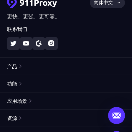
简体中文
更快、更强、更可靠。
联系我们
产品
住宅代理
热门
功能
无限住宅代理
免费代理列表
应用场景
静态住宅代理
代理检测工具
静态数据中心代理
品牌保护
ISP代理
资源
长效 ISP 代理
市场网页测试
CroxyProxy
文档