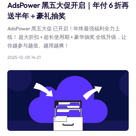
AdsPower 黑五大促开启｜年付 6 折再
送半年＋豪礼抽奖
AdsPower 黑五大促 已开启！年终最强福利全力上
线！ 超大折扣 + 超长使用期 + 豪华抽奖 全线升级，让
你越参与越值、越用越爽！
2025-12-05 14:21