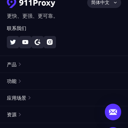
简体中文
更快、更强、更可靠。
联系我们
产品
住宅代理
热门
功能
无限住宅代理
免费代理列表
应用场景
静态住宅代理
代理检测工具
静态数据中心代理
品牌保护
ISP代理
资源
长效 ISP 代理
市场网页测试
CroxyProxy
文档