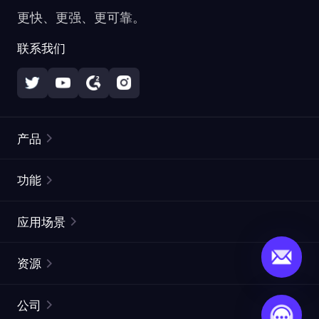
更快、更强、更可靠。
联系我们
产品
住宅代理
热门
功能
无限住宅代理
免费代理列表
应用场景
静态住宅代理
代理检测工具
静态数据中心代理
品牌保护
ISP代理
资源
长效 ISP 代理
市场网页测试
CroxyProxy
文档
市场研究
网页抓取 API
免费试用
公司
ProxySite
用户指南