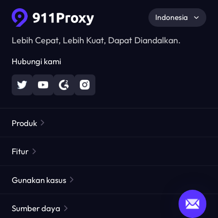
Indonesia
Lebih Cepat, Lebih Kuat, Dapat Diandalkan.
Hubungi kami
Produk
Proxy Perumahan
Populer
Fitur
Proxy Perumahan Tak Terbatas
Daftar Proxy Gratis
Gunakan kasus
Proxy Perumahan Statis
Pemeriksa Proxy
Proxy Pusat Data Statis
perlindungan merek
Proxy by ISP
Sumber daya
Proxy ISP Jangka Panjang
Pengujian web pasar