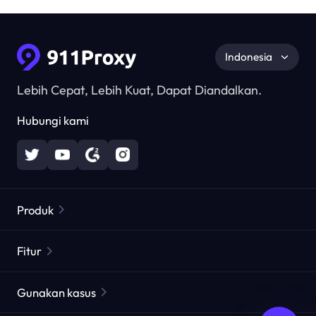
Indonesia
Lebih Cepat, Lebih Kuat, Dapat Diandalkan.
Hubungi kami
Produk
Proxy Perumahan
Populer
Fitur
Proxy Perumahan Tak Terbatas
Daftar Proxy Gratis
Gunakan kasus
Proxy Perumahan Statis
Pemeriksa Proxy