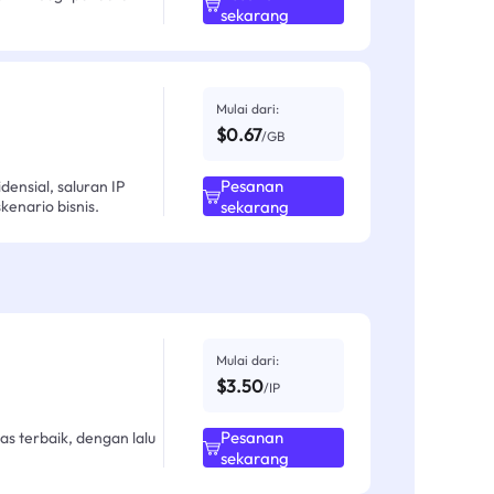
sekarang
Mulai dari:
$0.67
/GB
Pesanan
ensial, saluran IP
enario bisnis.
sekarang
Mulai dari:
$3.50
/IP
Pesanan
as terbaik, dengan lalu
sekarang