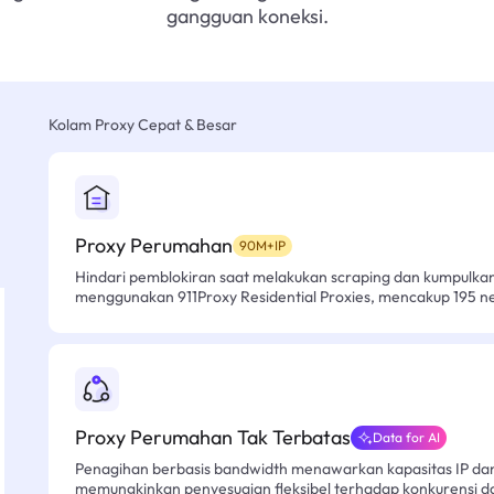
gangguan koneksi.
Kolam Proxy Cepat & Besar
Proxy Perumahan
90M+IP
Hindari pemblokiran saat melakukan scraping dan kumpulk
menggunakan 911Proxy Residential Proxies, mencakup 195 n
Proxy Perumahan Tak Terbatas
Data for AI
Penagihan berbasis bandwidth menawarkan kapasitas IP dan l
memungkinkan penyesuaian fleksibel terhadap konkurensi d