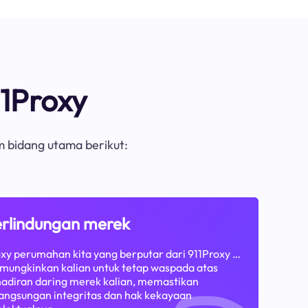
1Proxy
m bidang utama berikut:
rlindungan merek
xy perumahan kita yang berputar dari 911Proxy …
ungkinkan kalian untuk tetap waspada atas
adiran daring merek kalian, memastikan
angsungan integritas dan hak kekayaan