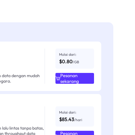
Mulai dari:
$0.80
/GB
Pesanan
an data dengan mudah
egara.
sekarang
Mulai dari:
$85.43
/hari
alu lintas tanpa batas,
Pesanan
an throughput data