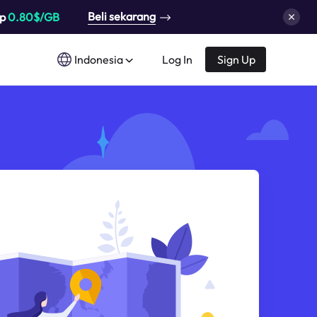
Beli sekarang
up
0.80$/GB
Indonesia
Log In
Sign Up