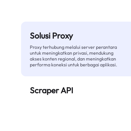
Solusi Proxy
Proxy terhubung melalui server perantara
untuk meningkatkan privasi, mendukung
akses konten regional, dan meningkatkan
performa koneksi untuk berbagai aplikasi.
Scraper API
Mengotomatiskan ekstraksi data web skala
besar dan menyediakan data bersih dan
terstruktur secara andal—tanpa diblokir.