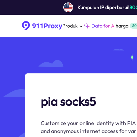
Kumpulan IP diperbarui!
80
Produk
Data for AI
harga
$0
pia socks5
Customize your online identity with PIA
and anonymous internet access for vario