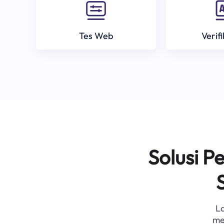
Tes Web
Verif
Solusi 
L
me