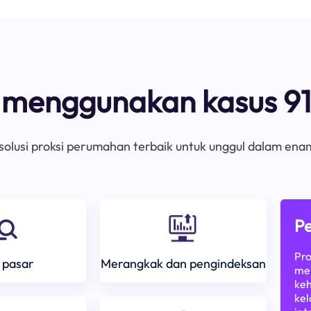
s menggunakan kasus 91
olusi proksi perumahan terbaik untuk unggul dalam ena
Pe
Pro
 pasar
Merangkak dan pengindeksan
mem
keh
kel