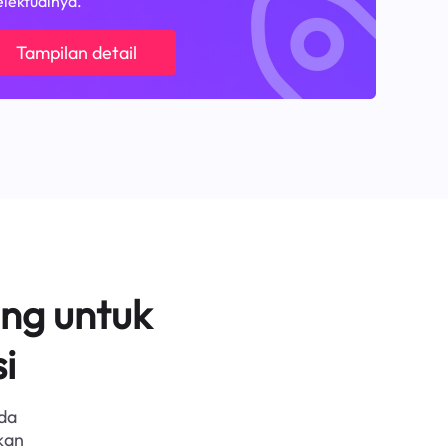
elektualnya.
Tampilan detail
ng untuk
i
da
kan