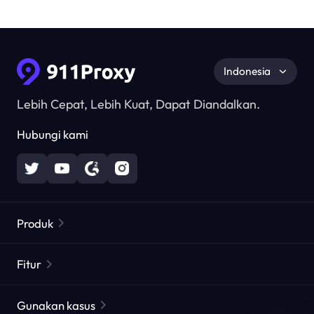
Indonesia
Lebih Cepat, Lebih Kuat, Dapat Diandalkan.
Hubungi kami
Produk
Proxy Perumahan
Populer
Fitur
Proxy Perumahan Tak Terbatas
Daftar Proxy Gratis
Gunakan kasus
Proxy Perumahan Statis