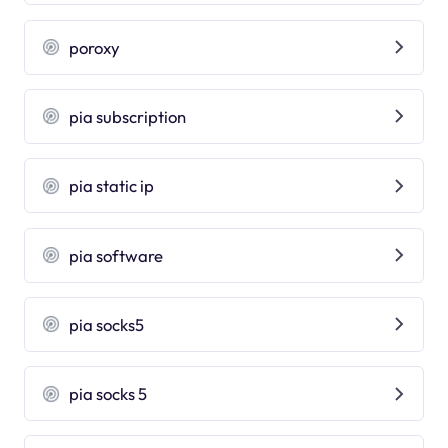
poroxy
pia subscription
pia static ip
pia software
pia socks5
pia socks 5