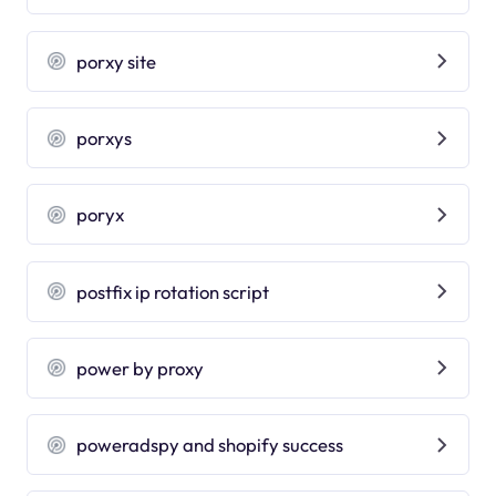
porxy site
porxys
poryx
postfix ip rotation script
power by proxy
poweradspy and shopify success