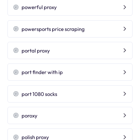
powerful proxy
powersports price scraping
portal proxy
port finder with ip
port 1080 socks
poroxy
polish proxy