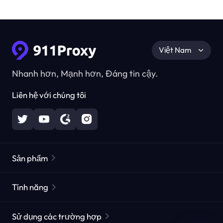
Việt Nam
Nhanh hơn, Mạnh hơn, Đáng tin cậy.
Liên hệ với chúng tôi
Sản phẩm
Các proxy dân cư
Phổ biến
Tính năng
Các proxy dân cư không giới hạn
Danh sách Proxy miễn phí
Sử dụng các trường hợp
Các proxy dân cư tĩnh