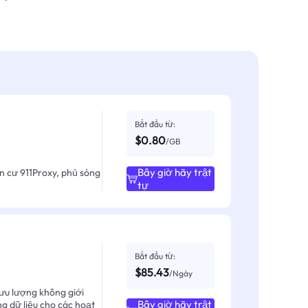
Bắt đầu từ:
$0.80
/GB
Bây giờ hãy trật
ân cư 911Proxy, phủ sóng
tự
Bắt đầu từ:
$85.43
/Ngày
ưu lượng không giới
Bây giờ hãy trật
ng dữ liệu cho các hoạt