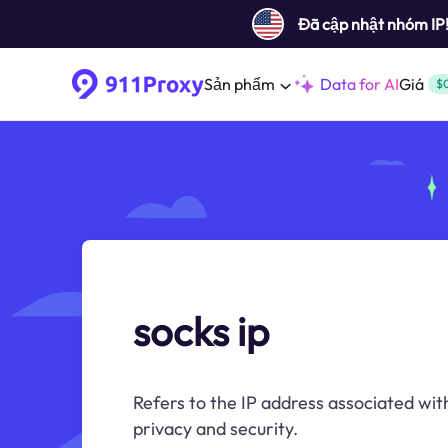
Đã cập nhật nhóm IP
Sản phẩm
Data for AI
Giá
$
socks ip
Refers to the IP address associated wit
privacy and security.