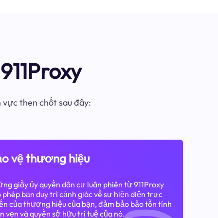
911Proxy
h vực then chốt sau đây:
o vệ thương hiệu
ng giấy ủy quyền dân cư luân phiên từ 911Proxy
 phép bạn duy trì cảnh giác về sự hiện diện trực
ến của thương hiệu của bạn, đảm bảo bảo tồn tính
n vẹn và quyền sở hữu trí tuệ của nó.