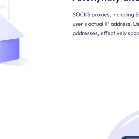
SOCKS proxies, including 
user's actual IP address. U
addresses, effectively spoo