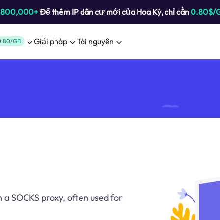
!
800,000+
Để thêm IP dân cư mới của Hoa Kỳ, chỉ cần
0.80$/
Giải pháp
Tài nguyên
0.80/GB
h a SOCKS proxy, often used for