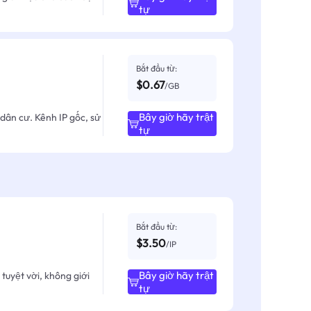
tự
Bắt đầu từ:
$0.67
/GB
Bây giờ hãy trật
dân cư. Kênh IP gốc, sử
tự
Bắt đầu từ:
$3.50
/IP
Bây giờ hãy trật
tuyệt vời, không giới
tự