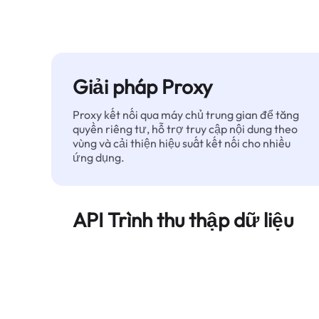
Giải pháp Proxy
Proxy kết nối qua máy chủ trung gian để tăng
quyền riêng tư, hỗ trợ truy cập nội dung theo
vùng và cải thiện hiệu suất kết nối cho nhiều
ứng dụng.
API Trình thu thập dữ liệu
Tự động hóa quá trình trích xuất dữ liệu web
quy mô lớn và cung cấp dữ liệu sạch, có cấu
trúc một cách đáng tin cậy — không bị chặn.