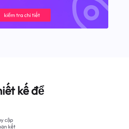
kiểm tra chi tiết
iết kế để
uy cập
oạn kết