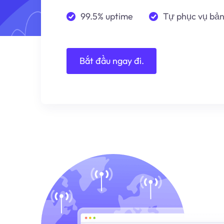
99.5% uptime
Tự phục vụ bả
Bắt đầu ngay đi.