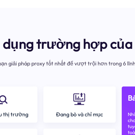
ử dụng trường hợp của 
ạn giải pháp proxy tốt nhất để vượt trội hơn trong 6 lĩn
Bả
 thị trường
Đang bò và chỉ mục
Nhữ
cho
tuy
toà