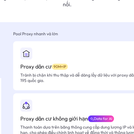
nối.
Pool Proxy nhanh và lớn
Proxy dân cư
90M+IP
Tránh bị chặn khi thu thập và dễ dàng lấy dữ liệu với proxy d
195 quốc gia.
Proxy dân cư không giới hạn
Data for AI
Thanh toán dựa trên băng thông cung cấp dung lượng IP và l
hạn, cho phép điều chỉnh linh hoạt về đồng thời và thông lượ