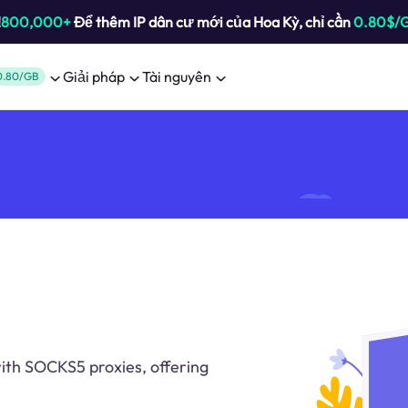
!
800,000+
Để thêm IP dân cư mới của Hoa Kỳ, chỉ cần
0.80$/
Giải pháp
Tài nguyên
0.80/GB
with SOCKS5 proxies, offering