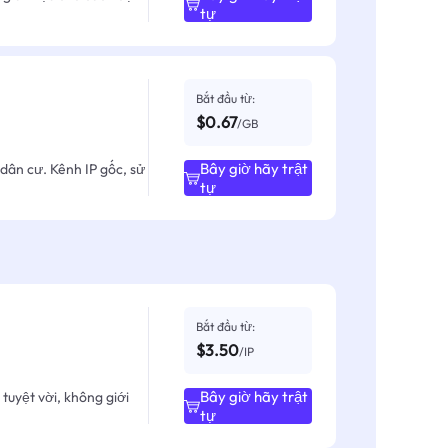
tự
Bắt đầu từ:
$0.67
/GB
Bây giờ hãy trật
dân cư. Kênh IP gốc, sử
tự
Bắt đầu từ:
$3.50
/IP
Bây giờ hãy trật
tuyệt vời, không giới
tự