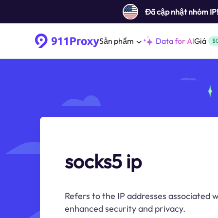
Đã cập nhật nhóm IP
Sản phẩm
Data for AI
Giá
$
socks5 ip
Refers to the IP addresses associated 
enhanced security and privacy.