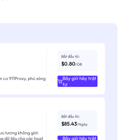
Bắt đầu từ:
$0.80
/GB
Bây giờ hãy trật
ân cư 911Proxy, phủ sóng
tự
Bắt đầu từ:
$85.43
/Ngày
ưu lượng không giới
Bây giờ hãy trật
ng dữ liệu cho các hoạt