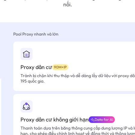
nối.
Pool Proxy nhanh và lớn
Proxy dân cư
90M+IP
Tránh bị chặn khi thu thập và dễ dàng lấy dữ liệu với proxy d
195 quốc gia.
Proxy dân cư không giới hạn
Data for AI
Thanh toán dựa trên băng thông cung cấp dung lượng IP và l
hạn, cho phép điều chỉnh linh hoạt về đồng thời và thông lượ