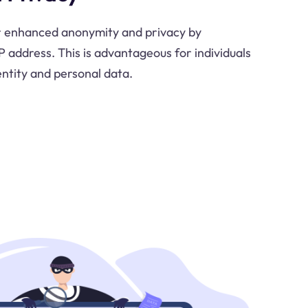
r enhanced anonymity and privacy by
IP address. This is advantageous for individuals
entity and personal data.