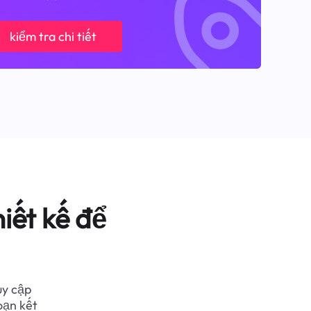
kiểm tra chi tiết
iết kế để
uy cập
oạn kết