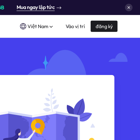
Mua ngay lập tức
GB
Việt Nam
Vào vị trí
đăng ký