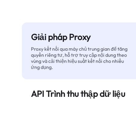
Giải pháp Proxy
Proxy kết nối qua máy chủ trung gian để tăng
quyền riêng tư, hỗ trợ truy cập nội dung theo
vùng và cải thiện hiệu suất kết nối cho nhiều
ứng dụng.
API Trình thu thập dữ liệu
Tự động hóa quá trình trích xuất dữ liệu web
quy mô lớn và cung cấp dữ liệu sạch, có cấu
trúc một cách đáng tin cậy — không bị chặn.