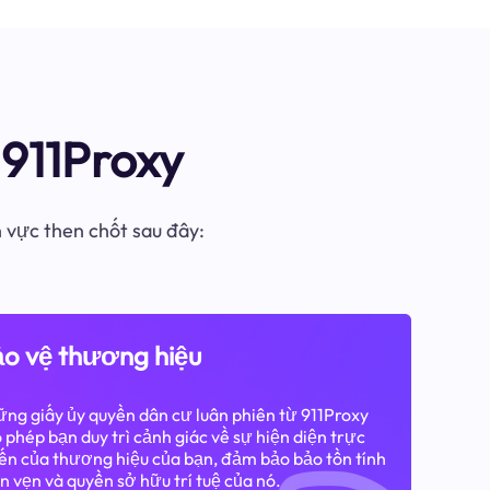
911Proxy
h vực then chốt sau đây:
o vệ thương hiệu
ng giấy ủy quyền dân cư luân phiên từ 911Proxy
 phép bạn duy trì cảnh giác về sự hiện diện trực
ến của thương hiệu của bạn, đảm bảo bảo tồn tính
n vẹn và quyền sở hữu trí tuệ của nó.