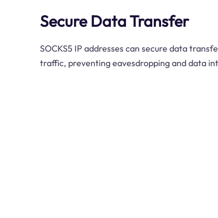
Secure Data Transfer
SOCKS5 IP addresses can secure data transfe
traffic, preventing eavesdropping and data int