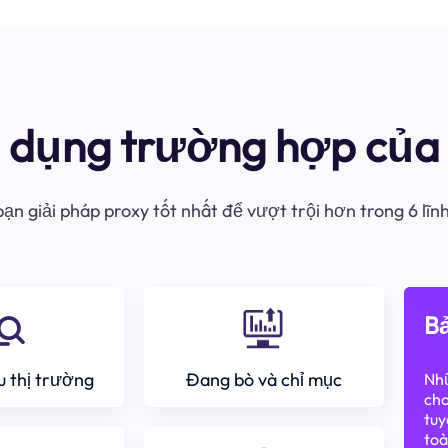
ử dụng trường hợp của 
ạn giải pháp proxy tốt nhất để vượt trội hơn trong 6 lĩn
Bả
 thị trường
Đang bò và chỉ mục
Nhữ
cho
tuy
toà