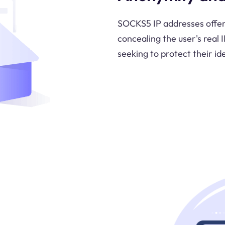
SOCKS5 IP addresses offe
concealing the user's real 
seeking to protect their id